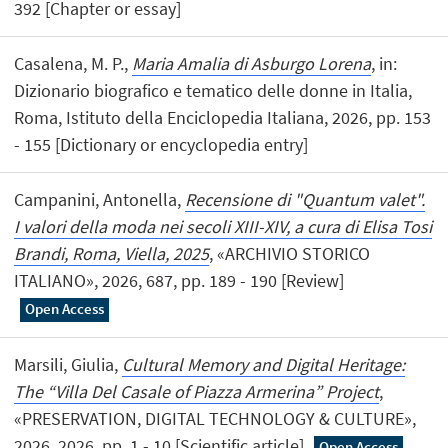
392 [Chapter or essay]
Casalena, M. P.,
Maria Amalia di Asburgo Lorena
, in:
Dizionario biografico e tematico delle donne in Italia,
Roma, Istituto della Enciclopedia Italiana, 2026, pp. 153
- 155 [Dictionary or encyclopedia entry]
Campanini, Antonella,
Recensione di "Quantum valet".
I valori della moda nei secoli XIII-XIV, a cura di Elisa Tosi
Brandi, Roma, Viella, 2025
, «ARCHIVIO STORICO
ITALIANO», 2026, 687, pp. 189 - 190 [Review]
Open Access
Marsili, Giulia,
Cultural Memory and Digital Heritage:
The “Villa Del Casale of Piazza Armerina” Project
,
«PRESERVATION, DIGITAL TECHNOLOGY & CULTURE»,
2026, 2026, pp. 1 - 10 [Scientific article]
Open Access