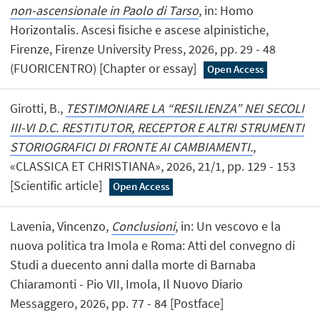
non-ascensionale in Paolo di Tarso
, in: Homo
Horizontalis. Ascesi fisiche e ascese alpinistiche,
Firenze, Firenze University Press, 2026, pp. 29 - 48
(FUORICENTRO) [Chapter or essay]
Open Access
Girotti, B.,
TESTIMONIARE LA “RESILIENZA” NEI SECOLI
III-VI D.C. RESTITUTOR, RECEPTOR E ALTRI STRUMENTI
STORIOGRAFICI DI FRONTE AI CAMBIAMENTI.
,
«CLASSICA ET CHRISTIANA», 2026, 21/1, pp. 129 - 153
[Scientific article]
Open Access
Lavenia, Vincenzo,
Conclusioni
, in: Un vescovo e la
nuova politica tra Imola e Roma: Atti del convegno di
Studi a duecento anni dalla morte di Barnaba
Chiaramonti - Pio VII, Imola, Il Nuovo Diario
Messaggero, 2026, pp. 77 - 84 [Postface]