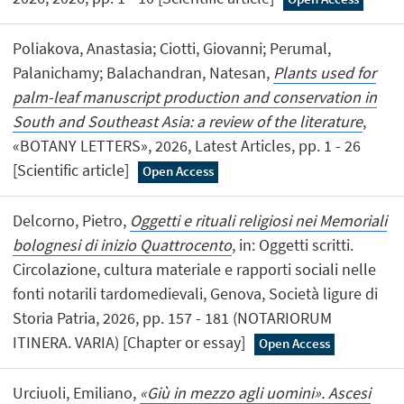
Poliakova, Anastasia; Ciotti, Giovanni; Perumal,
Palanichamy; Balachandran, Natesan,
Plants used for
palm-leaf manuscript production and conservation in
South and Southeast Asia: a review of the literature
,
«BOTANY LETTERS», 2026, Latest Articles, pp. 1 - 26
[Scientific article]
Open Access
Delcorno, Pietro,
Oggetti e rituali religiosi nei Memoriali
bolognesi di inizio Quattrocento
, in: Oggetti scritti.
Circolazione, cultura materiale e rapporti sociali nelle
fonti notarili tardomedievali, Genova, Società ligure di
Storia Patria, 2026, pp. 157 - 181 (NOTARIORUM
ITINERA. VARIA) [Chapter or essay]
Open Access
Urciuoli, Emiliano,
«Giù in mezzo agli uomini». Ascesi