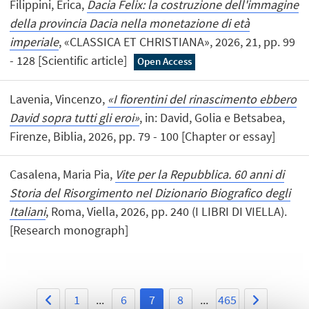
Filippini, Erica,
Dacia Felix: la costruzione dell'immagine
della provincia Dacia nella monetazione di età
imperiale
, «CLASSICA ET CHRISTIANA», 2026, 21, pp. 99
- 128 [Scientific article]
Open Access
Lavenia, Vincenzo,
«I fiorentini del rinascimento ebbero
David sopra tutti gli eroi»
, in: David, Golia e Betsabea,
Firenze, Biblia, 2026, pp. 79 - 100 [Chapter or essay]
Casalena, Maria Pia,
Vite per la Repubblica. 60 anni di
Storia del Risorgimento nel Dizionario Biografico degli
Italiani
, Roma, Viella, 2026, pp. 240 (I LIBRI DI VIELLA).
[Research monograph]
1
...
6
7
8
...
465