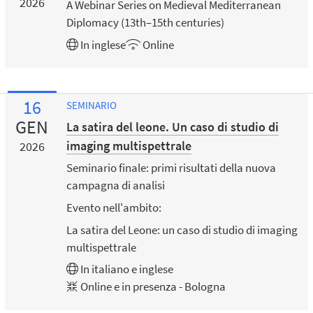
2026
A Webinar Series on Medieval Mediterranean
Diplomacy (13th–15th centuries)
In
inglese
Online
16
SEMINARIO
GEN
La satira del leone. Un caso di studio di
imaging multispettrale
2026
Seminario finale: primi risultati della nuova
campagna di analisi
Evento nell'ambito:
La satira del Leone: un caso di studio di imaging
multispettrale
In
italiano
e
inglese
Online e in presenza - Bologna