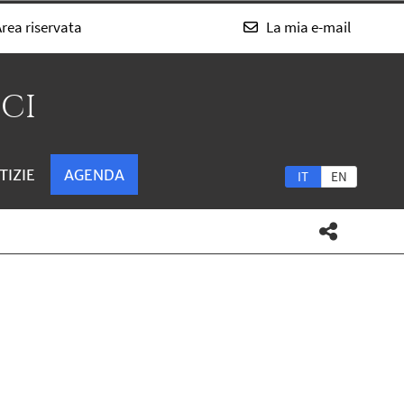
rea riservata
La mia e-mail
SCI
TIZIE
AGENDA
IT
EN