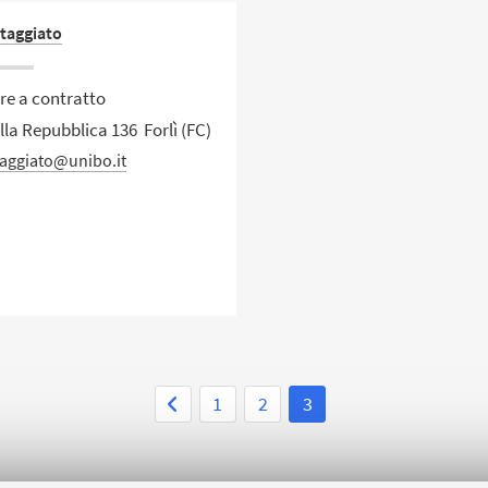
taggiato
re a contratto
lla Repubblica 136 Forlì (FC)
taggiato@unibo.it
1
2
3