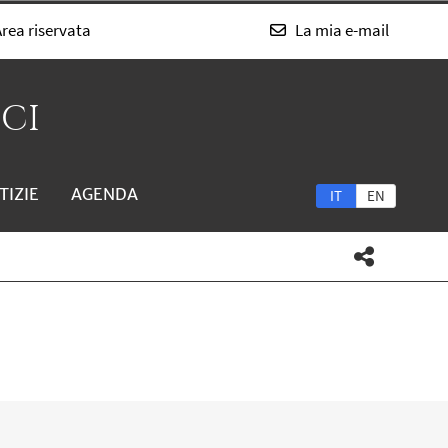
rea riservata
La mia e-mail
SCI
TIZIE
AGENDA
IT
EN