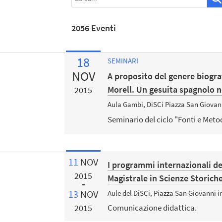
2056 Eventi
18
SEMINARI
NOV
A proposito del genere biogra
Morell. Un gesuita spagnolo ne
2015
Aula Gambi, DiSCi Piazza San Giovan
Seminario del ciclo "Fonti e Meto
11
NOV
I programmi internazionali de
2015
Magistrale in Scienze Storiche
13
NOV
Aule del DiSCi, Piazza San Giovanni 
2015
Comunicazione didattica.