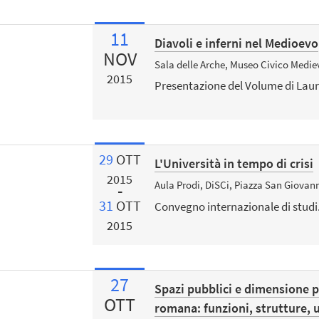
11
Diavoli e inferni nel Medioevo
NOV
Sala delle Arche, Museo Civico Medie
2015
Presentazione del Volume di Laur
29
OTT
L'Università in tempo di crisi
2015
Aula Prodi, DiSCi, Piazza San Giovan
31
OTT
Convegno internazionale di studi
2015
27
Spazi pubblici e dimensione po
OTT
romana: funzioni, strutture, u