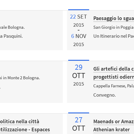
22
SET
Paesaggio lo sguar
2015
vale Bologna.
San Giorgio in Poggia
6
NOV
a Pasquini.
Un Itinerario nel P
2015
29
Gli artefici della
OTT
progettisti odier
ni in Monte 2 Bologna.
2015
Cappella Farnese, Pal
.
Convegno.
27
litica nella città
Maenads or Amaz
OTT
tilizzazione - Espaces
Athenian krater