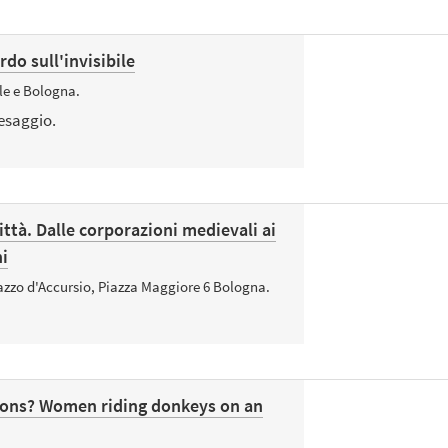
do sull'invisibile
le e Bologna.
aesaggio.
 città. Dalle corporazioni medievali ai
ni
azzo d'Accursio, Piazza Maggiore 6 Bologna.
ons? Women riding donkeys on an