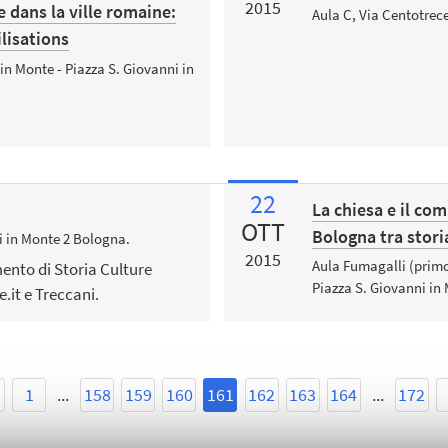
2015
 dans la ville romaine:
Aula C, Via Centotrec
lisations
in Monte - Piazza S. Giovanni in
22
La chiesa e il co
OTT
Bologna tra stori
i in Monte 2 Bologna.
2015
Aula Fumagalli (primo
nto di Storia Culture
Piazza S. Giovanni in 
e.it e Treccani.
1
...
158
159
160
161
162
163
164
...
172