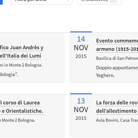
14
Evento commemora
NOV
fico Juan Andrès y
armeno (1915-20
ll'Italia dei Lumi
2015
Basilica di San Petron
ni in Monte 2 Bologna.
Doppio appuntament
dologia".
Yeghern.
13
l corso di Laurea
La forza delle rov
NOV
 e Orientalistiche.
dell’allestimento
2015
in Monte 2 Bologna.
Aula Bovini, Casa Trav