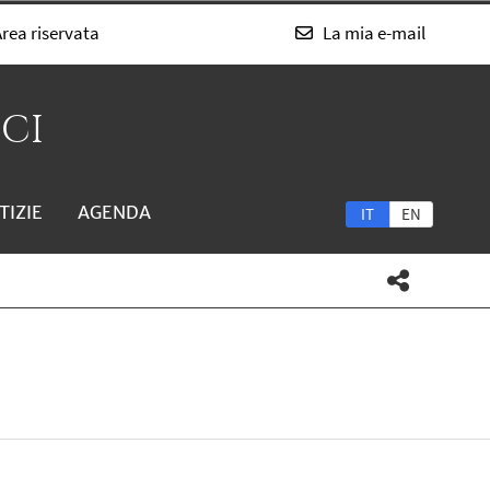
rea riservata
La mia e-mail
SCI
TIZIE
AGENDA
IT
EN