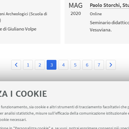
MAG
Paolo Storchi, St
2020
Beni Archeologici (Scuola di
Online
)
Seminario didattic
e di Giuliano Volpe
Vesuviana.
1
2
3
4
5
6
7
ZA I COOKIE
uo funzionamento, sia cookie e altri strumenti di tracciamento facoltativi che 
ervizi
er analisi statistiche, misure sull'efficacia della comunicazione istituzionale
ookie necessari.
ione in "Personalizza cookie" e, se vuoi, potrai esprimere consensi più specif