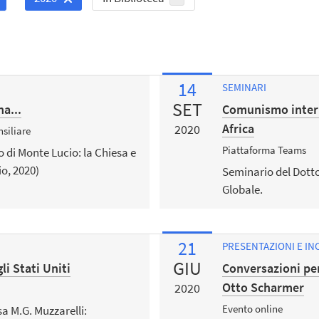
14
SEMINARI
SET
a...
Comunismo intern
Africa
2020
siliare
Piattaforma Teams
o di Monte Lucio: la Chiesa e
io, 2020)
Seminario del Dottor
Globale.
21
PRESENTAZIONI E IN
GIU
li Stati Uniti
Conversazioni pe
Otto Scharmer
2020
Evento online
a M.G. Muzzarelli: