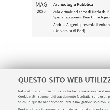
MAG
Archeologia Pubblica
2020
Aula virtuale del corso di Tutela dei 
Specializzazione in Beni Archeologici
Andrea Augenti presenta il volum
(Università di Bari)
QUESTO SITO WEB UTILIZ
Nel nostro sito utilizziamo sia cookie tecnici necessari per il s
Area riservata
Contatti
Carta dei s
Cookie e altri strumenti di tracciamento facoltativi sono usati p
LINK UTILI
Se chiudi questo banner continuerai la navigazione solo con i c
Puoi esprimere il consenso sui cookie facoltativi attivando l'opz