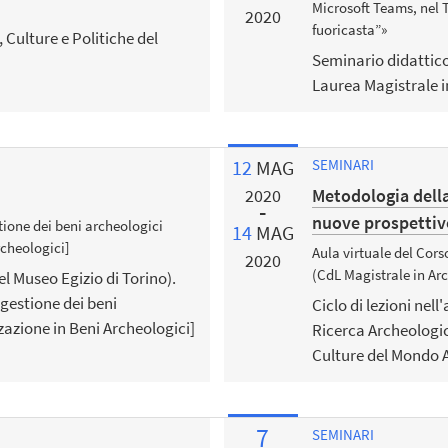
Microsoft Teams, nel
2020
fuoricasta”»
 Culture e Politiche del
Seminario didattico
Laurea Magistrale in
12
MAG
SEMINARI
Metodologia della
2020
nuove prospettiv
stione dei beni archeologici
14
MAG
rcheologici]
Aula virtuale del Cors
2020
(CdL Magistrale in Ar
el Museo Egizio di Torino).
 gestione dei beni
Ciclo di lezioni nel
zazione in Beni Archeologici]
Ricerca Archeologic
Culture del Mondo A
7
SEMINARI