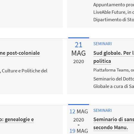
Appuntamento prom
LiveAble Future, in 
Dipartimento di Stor
21
SEMINARI
MAG
one post-coloniale
Sud globale. Per l
politica
2020
Piattaforma Teams, o
 Culture e Politiche del
Seminario del Dottor
Globale a cura di S
12
MAG
SEMINARI
o: genealogie e
Seminario di sans
2020
secondo Manu.
19
MAG