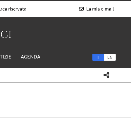
rea riservata
La mia e-mail
SCI
TIZIE
AGENDA
IT
EN