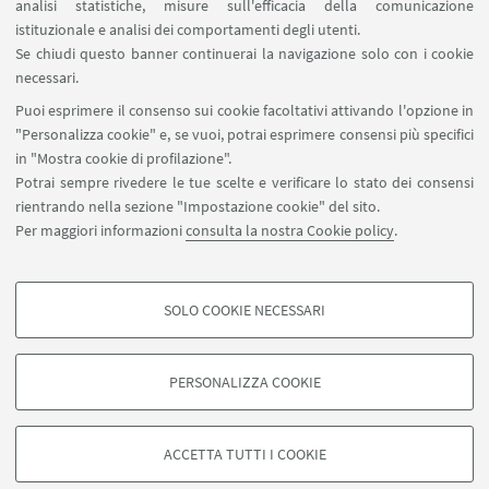
analisi statistiche, misure sull'efficacia della comunicazione
SEGUI IL DIPARTIMENTO SU:
istituzionale e analisi dei comportamenti degli utenti.
Se chiudi questo banner continuerai la navigazione solo con i cookie
necessari.
SEGUI UNIBO SU:
Puoi esprimere il consenso sui cookie facoltativi attivando l'opzione in
"Personalizza cookie" e, se vuoi, potrai esprimere consensi più specifici
in "Mostra cookie di profilazione".
Potrai sempre rivedere le tue scelte e verificare lo stato dei consensi
rientrando nella sezione "Impostazione cookie" del sito.
APP:
Per maggiori informazioni
consulta la nostra Cookie policy
.
SOLO COOKIE NECESSARI
COOKIE DI PROFILAZIONE - FACOLTATIVI
©Copyright 2026 - ALMA MATER STUDIORUM - Università di
Si tratta di cookie utilizzati per analizzare le caratteristiche della navigazione
Bologna - Via Zamboni, 33 - 40126 Bologna - PI: 01131710376 - CF:
PERSONALIZZA COOKIE
degli utenti, creare profili in base al loro comportamento sul sito, per analisi
80007010376
di marketing.
Privacy
Note legali
Informazioni sul sito e accessibilità
Mostra cookie di profilazione
Impostazioni Cookie
ACCETTA TUTTI I COOKIE
Google/Youtube Video