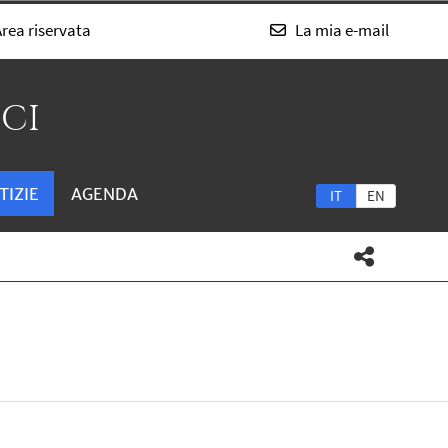
rea riservata
La mia e-mail
SCI
TIZIE
AGENDA
IT
EN