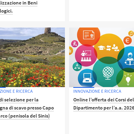
lizzazione in Beni
ogici.
Dagli archivi dei musei di Ca
e del Bardo è riemerso un
patrimonio di intonaci dipint
ume offre una panoramica
per raffinatezza non ha nulla
cavi archeologici finanziati
invidiare ai celebri esempi d
erso il programma Alma Scavi
iversità di Bologna.
ZIONE E RICERCA
INNOVAZIONE E RICERCA
di selezione per la
Online l’offerta dei Corsi de
na di scavo presso Capo
Dipartimento per l’a.a. 202
rco (penisola del Sinis)
Scopri le novità, approfondis