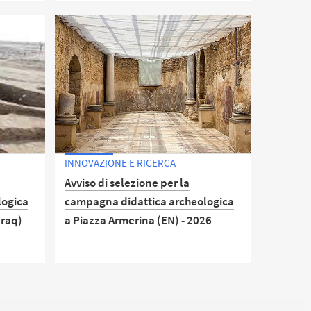
e
Modulo 3: Formazione specifica
so più
rischio medio per gli studenti.
 le tue
INNOVAZIONE E RICERCA
Avviso di selezione per la
logica
campagna didattica archeologica
Iraq)
a Piazza Armerina (EN) - 2026
e delle
Scadenza per la presentazione delle
12.00
candidature: 19/04/2026 ore 12:00