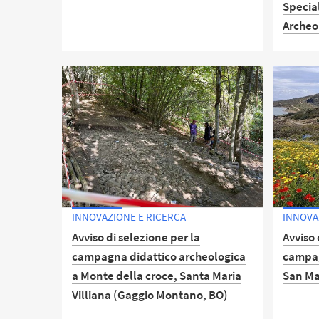
Specia
Possibile interruzione dei servizi
Archeol
dell’Ateneo.
Il vol
sugli s
attrav
dell’Un
INNOVAZIONE E RICERCA
INNOVA
Avviso di selezione per la
Avviso 
campagna didattico archeologica
campag
a Monte della croce, Santa Maria
San Ma
Villiana (Gaggio Montano, BO)