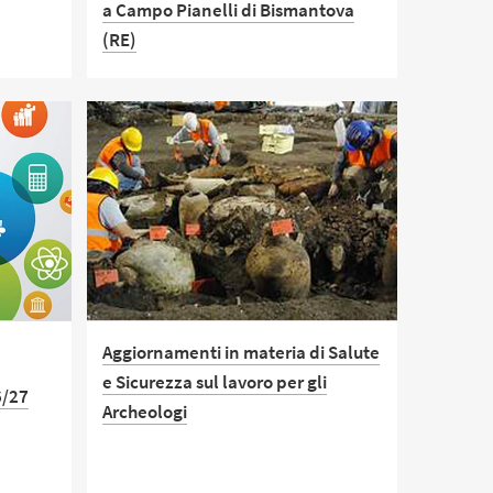
a Campo Pianelli di Bismantova
(RE)
rtagine
i che
Scadenza per la presentazione delle
 da
candidature: 4 aprile 2026.
i Pompei
Aggiornamenti in materia di Salute
l
e Sicurezza sul lavoro per gli
6/27
Archeologi
ci
E' online il nuovo calendario del