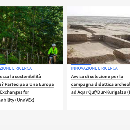
contenuti e obiettivi, valuta l
a per la presentazione delle
opportunità e scegli il percor
e: 12/04/2026.
coerente con i tuoi interessi e
prospettive professionali.
ZIONE E RICERCA
INNOVAZIONE E RICERCA
ressa la sostenibilità
Avviso di selezione per la
e? Partecipa a Una Europa
campagna didattica archeo
 Exchanges for
ad Aqar Quf/Dur-Kurigalzu (
nability (UnaVEx)
Scadenza per la presentazion
candidature: 09/03/2026 ore 
l 26 marzo, incontri
sciplinari e interculturali con