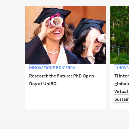
Scadenz
domand
Scadenza per la presentazione delle
candidature: 4 aprile 2026.
INNOVAZIONE E RICERCA
INNOVA
Research the Future: PhD Open
Ti inte
Day at UniBO
global
Virtual
Sustai
Un evento online per chi ha o avrà
una laurea e vuole capire se il
dottorato di ricerca è il passo giusto
Dal 5 a
per il proprio futuro: come funziona,
multidi