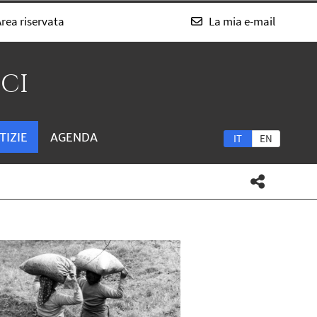
rea riservata
La mia e-mail
SCI
TIZIE
AGENDA
IT
EN