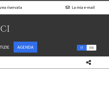
rea riservata
La mia e-mail
SCI
TIZIE
AGENDA
IT
EN