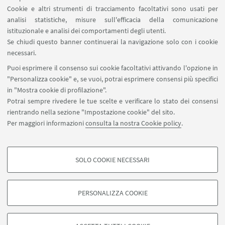
Cookie e altri strumenti di tracciamento facoltativi sono usati per
analisi statistiche, misure sull'efficacia della comunicazione
SEGUI IL DIPARTIMENTO SU:
istituzionale e analisi dei comportamenti degli utenti.
Se chiudi questo banner continuerai la navigazione solo con i cookie
necessari.
SEGUI UNIBO SU:
Puoi esprimere il consenso sui cookie facoltativi attivando l'opzione in
"Personalizza cookie" e, se vuoi, potrai esprimere consensi più specifici
in "Mostra cookie di profilazione".
Potrai sempre rivedere le tue scelte e verificare lo stato dei consensi
rientrando nella sezione "Impostazione cookie" del sito.
APP:
Per maggiori informazioni
consulta la nostra Cookie policy
.
SOLO COOKIE NECESSARI
COOKIE DI PROFILAZIONE - FACOLTATIVI
©Copyright 2026 - ALMA MATER STUDIORUM - Università di
Si tratta di cookie utilizzati per analizzare le caratteristiche della navigazione
Bologna - Via Zamboni, 33 - 40126 Bologna - PI: 01131710376 - CF:
PERSONALIZZA COOKIE
degli utenti, creare profili in base al loro comportamento sul sito, per analisi
80007010376
di marketing.
Privacy
Note legali
Informazioni sul sito e accessibilità
Mostra cookie di profilazione