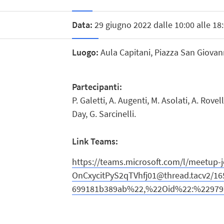
Data:
29 giugno 2022 dalle 10:00 alle 18
Luogo:
Aula Capitani, Piazza San Giovan
Partecipanti:
P. Galetti, A. Augenti, M. Asolati, A. Rovell
Day, G. Sarcinelli.
Link Teams:
https://teams.microsoft.com/l/meetup-
OnCxycitPyS2qTVhfj01@thread.tacv2/
699181b389ab%22,%22Oid%22:%229797