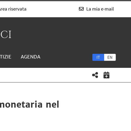
rea riservata
La mia e-mail
SCI
TIZIE
AGENDA
IT
EN
monetaria nel