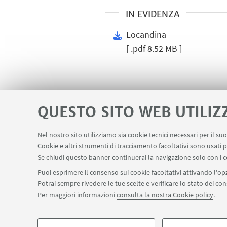
IN EVIDENZA
Locandina
[ .pdf 8.52 MB ]
QUESTO SITO WEB UTILIZ
Nel nostro sito utilizziamo sia cookie tecnici necessari per il s
Area riservata
Contatti
Carta dei s
Cookie e altri strumenti di tracciamento facoltativi sono usati p
LINK UTILI
Se chiudi questo banner continuerai la navigazione solo con i c
Puoi esprimere il consenso sui cookie facoltativi attivando l'opz
Potrai sempre rivedere le tue scelte e verificare lo stato dei c
SEGUI IL DIPARTIMENTO SU:
Per maggiori informazioni
consulta la nostra Cookie policy
.
©Copyright 2026 - ALMA MATER STUDIORUM - Università di Bologn