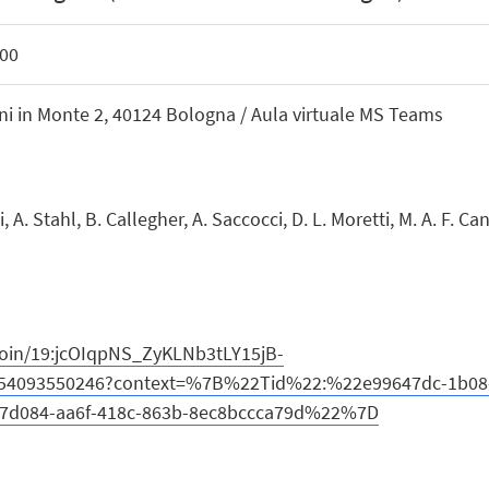
:00
ni in Monte 2, 40124 Bologna / Aula virtuale MS Teams
i, A. Stahl, B. Callegher, A. Saccocci, D. L. Moretti, M. A. F. Ca
join/19:jcOIqpNS_ZyKLNb3tLY15jB-
1654093550246?context=%7B%22Tid%22:%22e99647dc-1b08-
d084-aa6f-418c-863b-8ec8bccca79d%22%7D