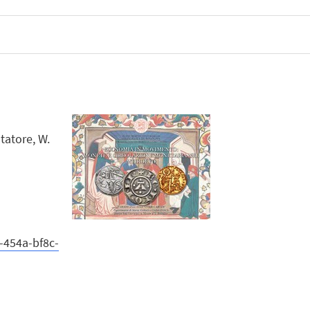
ntatore, W.
454a-bf8c-