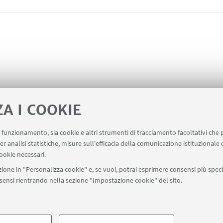
ZA I COOKIE
uo funzionamento, sia cookie e altri strumenti di tracciamento facoltativi che 
ervizi
er analisi statistiche, misure sull'efficacia della comunicazione istituzionale
ookie necessari.
ione in "Personalizza cookie" e, se vuoi, potrai esprimere consensi più specif
onsensi rientrando nella sezione "Impostazione cookie" del sito.
SEGUI UNIBO SU:
a - Via Zamboni, 33 - 40126 Bologna - PI: 01131710376 - CF: 800070103