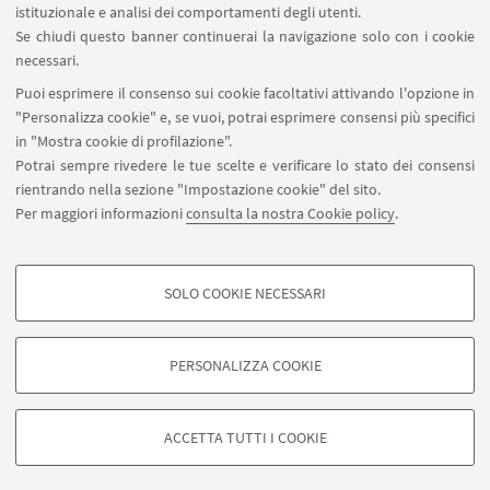
istituzionale e analisi dei comportamenti degli utenti.
Se chiudi questo banner continuerai la navigazione solo con i cookie
necessari.
SEGUI UNIBO SU:
Puoi esprimere il consenso sui cookie facoltativi attivando l'opzione in
"Personalizza cookie" e, se vuoi, potrai esprimere consensi più specifici
in "Mostra cookie di profilazione".
Potrai sempre rivedere le tue scelte e verificare lo stato dei consensi
rientrando nella sezione "Impostazione cookie" del sito.
APP:
Per maggiori informazioni
consulta la nostra Cookie policy
.
SOLO COOKIE NECESSARI
COOKIE DI PROFILAZIONE - FACOLTATIVI
©Copyright 2026 - ALMA MATER STUDIORUM - Università di
Si tratta di cookie utilizzati per analizzare le caratteristiche della navigazione
Bologna - Via Zamboni, 33 - 40126 Bologna - PI: 01131710376 - CF:
PERSONALIZZA COOKIE
degli utenti, creare profili in base al loro comportamento sul sito, per analisi
80007010376
di marketing.
Privacy
Note legali
Informazioni sul sito e accessibilità
Mostra cookie di profilazione
Impostazioni Cookie
ACCETTA TUTTI I COOKIE
Google/Youtube Video