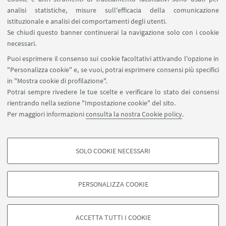
analisi statistiche, misure sull'efficacia della comunicazione
SEGUI IL DIPARTIMENTO SU:
istituzionale e analisi dei comportamenti degli utenti.
Se chiudi questo banner continuerai la navigazione solo con i cookie
necessari.
SEGUI UNIBO SU:
Puoi esprimere il consenso sui cookie facoltativi attivando l'opzione in
"Personalizza cookie" e, se vuoi, potrai esprimere consensi più specifici
in "Mostra cookie di profilazione".
Potrai sempre rivedere le tue scelte e verificare lo stato dei consensi
rientrando nella sezione "Impostazione cookie" del sito.
APP:
Per maggiori informazioni
consulta la nostra Cookie policy
.
SOLO COOKIE NECESSARI
COOKIE DI PROFILAZIONE - FACOLTATIVI
©Copyright 2026 - ALMA MATER STUDIORUM - Università di
Si tratta di cookie utilizzati per analizzare le caratteristiche della navigazione
Bologna - Via Zamboni, 33 - 40126 Bologna - PI: 01131710376 - CF:
PERSONALIZZA COOKIE
degli utenti, creare profili in base al loro comportamento sul sito, per analisi
80007010376
di marketing.
Privacy
Note legali
Informazioni sul sito e accessibilità
Mostra cookie di profilazione
Impostazioni Cookie
ACCETTA TUTTI I COOKIE