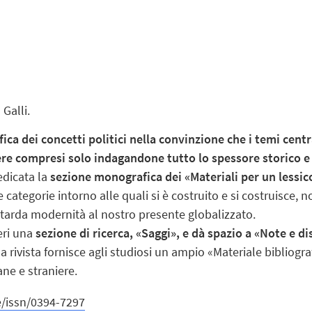
 Galli.
ofica dei concetti politici nella convinzione che i temi cen
sere compresi solo indagandone tutto lo spessore storico e
edicata la
sezione monografica dei «Materiali per un lessic
 categorie intorno alle quali si è costruito e si costruisce, n
la tarda modernità al nostro presente globalizzato.
meri una
sezione di ricerca, «Saggi», e dà spazio a «Note e d
la rivista fornisce agli studiosi un ampio «Materiale bibliog
ane e straniere.
e/issn/0394-7297