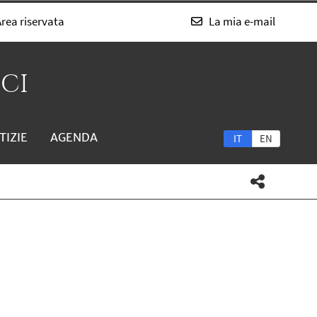
rea riservata
La mia e-mail
SCI
TIZIE
AGENDA
IT
EN