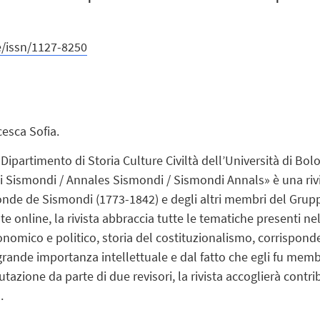
e/issn/1127-8250
cesca Sofia.
 Dipartimento di Storia Culture Civiltà dell’Università di Bol
i Sismondi / Annales Sismondi / Sismondi Annals» è una rivis
nde de Sismondi (1773-1842) e degli altri membri del Grup
e online, la rivista abbraccia tutte le tematiche presenti ne
conomico e politico, storia del costituzionalismo, corrisponde
rande importanza intellettuale e dal fatto che egli fu memb
ione da parte di due revisori, la rivista accoglierà contributi
.