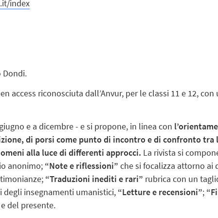
it/index
co Dondi.
pen access riconosciuta dall’Anvur, per le classi 11 e 12, con
 giugno e a dicembre - e si propone, in linea con
l’orientame
ione, di porsi come punto di incontro e di confronto tra la
omeni alla luce di differenti approcci.
La rivista si compone
gio anonimo;
“Note e riflessioni”
che si focalizza attorno ai d
estimonianze;
“Traduzioni inediti e rari”
rubrica con un taglio
ti degli insegnamenti umanistici,
“Letture e recensioni”
;
“Fi
 e del presente.