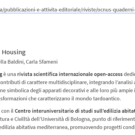
erca/pubblicazioni-e-attivita-editoriale/riviste/ocnus-quadern
e Housing
ella Baldini, Carla Sfameni
g
è una
rivista scientifica internazionale open-access
dedic
 contributi di carattere multidisciplinare, integrando l’analis
ne simbolica degli apparati decorativi e alle loro più ampie i
asformazioni che caratterizzano il mondo tardoantico.
 con il
Centro interuniversitario di studi sull’edilizia abi
ura e Civilltà dell’Università di Bologna, punto di riferiment
edilizia abitativa mediterranea, promuovendo progetti condivis