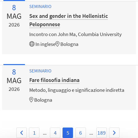
8
SEMINARIO
MAG
Sex and gender in the Hellenistic
Peloponnese
2026
Incontro con John Ma, Columbia University
In
inglese
Bologna
8
SEMINARIO
MAG
Fare filosofia indiana
2026
Metodo, linguaggio e significazione indiretta
Bologna
1
...
4
5
6
...
189