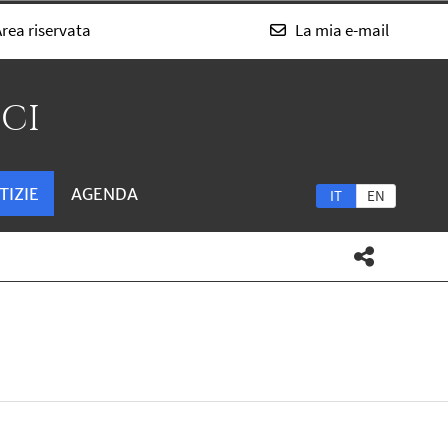
rea riservata
La mia e-mail
SCI
TIZIE
AGENDA
IT
EN