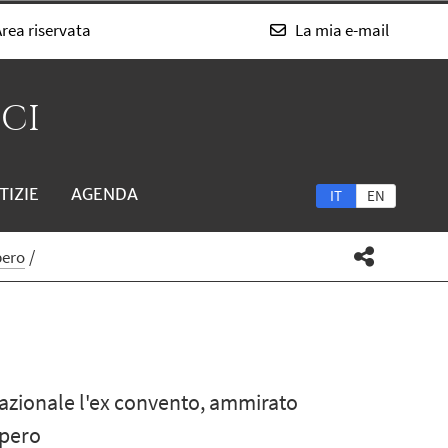
rea riservata
La mia e-mail
SCI
TIZIE
AGENDA
IT
EN
pero
rnazionale l'ex convento, ammirato
upero