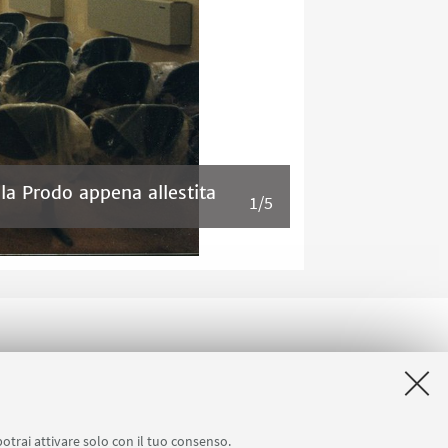
la Prodo appena allestita
1/5
potrai attivare solo con il tuo consenso.