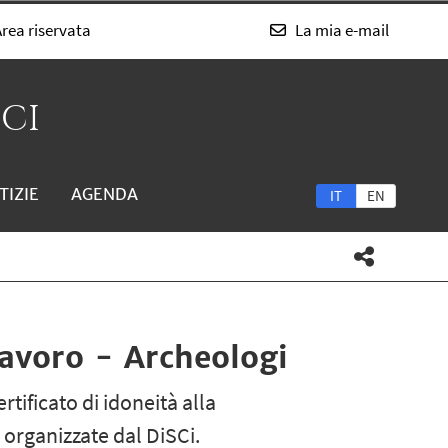
rea riservata
La mia e-mail
SCI
TIZIE
AGENDA
IT
EN
lavoro - Archeologi
rtificato di idoneità alla
 organizzate dal DiSCi.