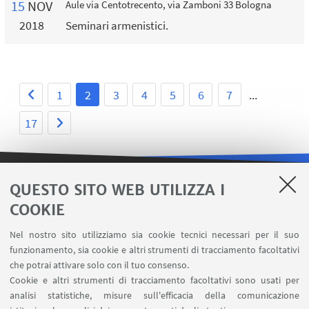
15
NOV
Aule via Centotrecento, via Zamboni 33 Bologna
2018
Seminari armenistici.
1
2
3
4
5
6
7
...
17
QUESTO SITO WEB UTILIZZA I
LINK UTILI
COOKIE
Area riservata
Nel nostro sito utilizziamo sia cookie tecnici necessari per il suo
Contatti
funzionamento, sia cookie e altri strumenti di tracciamento facoltativi
Carta dei servizi
che potrai attivare solo con il tuo consenso.
Cookie e altri strumenti di tracciamento facoltativi sono usati per
analisi statistiche, misure sull'efficacia della comunicazione
SEGUI IL DIPARTIMENTO SU: