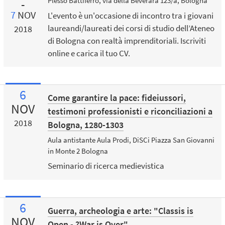
Plesso Battiferro, via della Beverara 123/a, Bologna
7
NOV
L'evento è un'occasione di incontro tra i giovani
laureandi/laureati dei corsi di studio dell’Ateneo
2018
di Bologna con realtà imprenditoriali. Iscriviti
online e carica il tuo CV.
6
Come garantire la pace: fideiussori,
NOV
testimoni professionisti e riconciliazioni a
2018
Bologna, 1280-1303
Aula antistante Aula Prodi, DiSCi Piazza San Giovanni
in Monte 2 Bologna
Seminario di ricerca medievistica
6
Guerra, archeologia e arte: "Classis is
NOV
Open - ?War is Over"