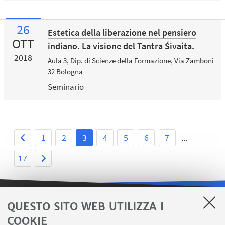
26
Estetica della liberazione nel pensiero
OTT
indiano. La visione del Tantra Śivaita.
2018
Aula 3, Dip. di Scienze della Formazione, Via Zamboni
32 Bologna
Seminario
1
2
3
4
5
6
7
...
17
QUESTO SITO WEB UTILIZZA I
LINK UTILI
COOKIE