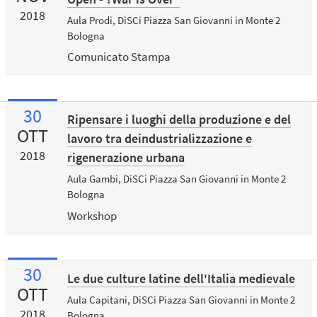
2018
Aula Prodi, DiSCi Piazza San Giovanni in Monte 2
Bologna
Comunicato Stampa
30
Ripensare i luoghi della produzione e del
OTT
lavoro tra deindustrializzazione e
2018
rigenerazione urbana
Aula Gambi, DiSCi Piazza San Giovanni in Monte 2
Bologna
Workshop
30
Le due culture latine dell'Italia medievale
OTT
Aula Capitani, DiSCi Piazza San Giovanni in Monte 2
2018
Bologna