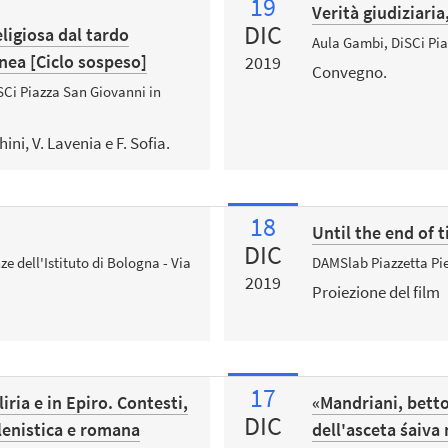
19
Verità giudiziaria
DIC
eligiosa dal tardo
Aula Gambi, DiSCi Pi
ea [Ciclo sospeso]
2019
Convegno.
SCi Piazza San Giovanni in
ini, V. Lavenia e F. Sofia.
18
Until the end of
DIC
e dell'Istituto di Bologna - Via
DAMSlab Piazzetta Pie
2019
Proiezione del film
17
liria e in Epiro. Contesti,
«Mandriani, betto
DIC
llenistica e romana
dell'asceta śaiva