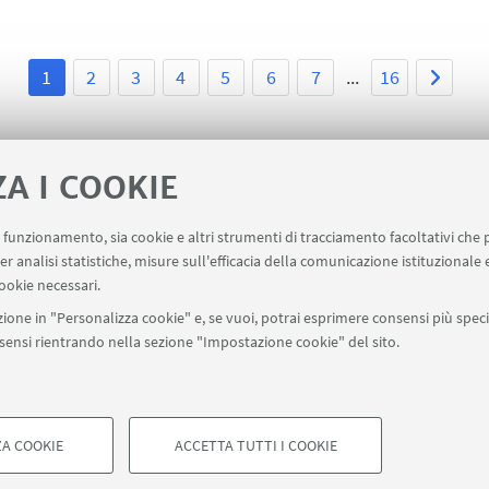
1
2
3
4
5
6
7
...
16
ZA I COOKIE
uo funzionamento, sia cookie e altri strumenti di tracciamento facoltativi che 
ervizi
er analisi statistiche, misure sull'efficacia della comunicazione istituzionale
ookie necessari.
ione in "Personalizza cookie" e, se vuoi, potrai esprimere consensi più specif
onsensi rientrando nella sezione "Impostazione cookie" del sito.
SEGUI UNIBO SU:
a - Via Zamboni, 33 - 40126 Bologna - PI: 01131710376 - CF: 800070103
ostazioni Cookie
A COOKIE
ACCETTA TUTTI I COOKIE
COOKIE TECNICI - NECESSAR