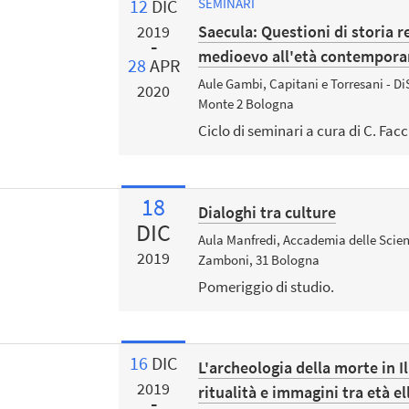
12
DIC
SEMINARI
Saecula: Questioni di storia r
2019
medioevo all'età contemporan
28
APR
Aule Gambi, Capitani e Torresani - Di
2020
Monte 2 Bologna
Ciclo di seminari a cura di C. Facch
18
Dialoghi tra culture
DIC
Aula Manfredi, Accademia delle Scienz
2019
Zamboni, 31 Bologna
Pomeriggio di studio.
16
DIC
L'archeologia della morte in Il
2019
ritualità e immagini tra età e