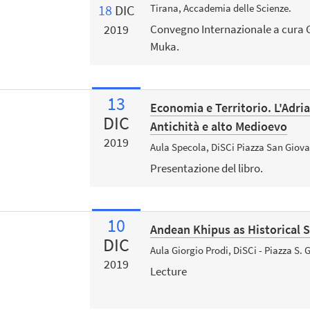
18
DIC
Tirana, Accademia delle Scienze.
2019
Convegno Internazionale a cura G
Muka.
13
Economia e Territorio. L'Adria
DIC
Antichità e alto Medioevo
2019
Aula Specola, DiSCi Piazza San Giov
Presentazione del libro.
10
Andean Khipus as Historical 
DIC
Aula Giorgio Prodi, DiSCi - Piazza S.
2019
Lecture