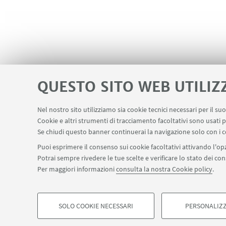
QUESTO SITO WEB UTILIZ
Nel nostro sito utilizziamo sia cookie tecnici necessari per il s
Area riservata
Contatti
Carta dei s
Cookie e altri strumenti di tracciamento facoltativi sono usati p
LINK UTILI
Se chiudi questo banner continuerai la navigazione solo con i c
Puoi esprimere il consenso sui cookie facoltativi attivando l'opz
Potrai sempre rivedere le tue scelte e verificare lo stato dei c
SEGUI IL DIPARTIMENTO SU:
Per maggiori informazioni
consulta la nostra Cookie policy
.
©Copyright 2026 - ALMA MATER STUDIORUM - Università di Bologn
Privacy
Note legali
Informazioni sul sito e accessibilità
Imp
SOLO COOKIE NECESSARI
PERSONALIZZ
COOKIE DI PROFILAZIONE - FACOLTATIVI