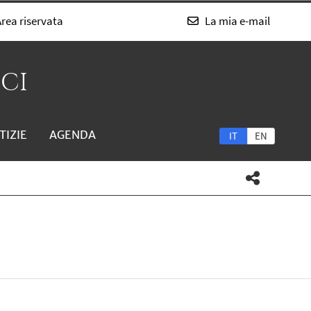
rea riservata
La mia e-mail
SCI
TIZIE
AGENDA
IT
EN