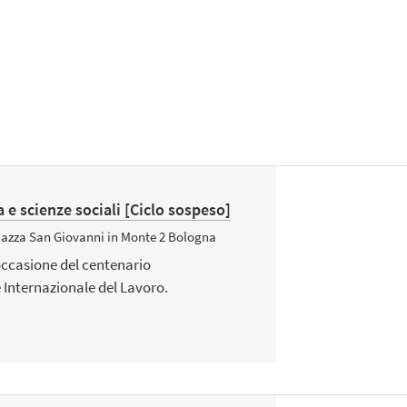
ia e scienze sociali [Ciclo sospeso]
Piazza San Giovanni in Monte 2 Bologna
 occasione del centenario
 Internazionale del Lavoro.