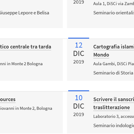
2019
Aula 1, DiSCi via Zam
iuseppe Lepore e Belisa
Seminario orientali
12
tico centrale tra tarda
Cartografia islam
DIC
Mondo
2019
anni in Monte 2 Bologna
Aula Gambi, DiSCi Pi
Seminario di Storia
10
Sources
Scrivere il sanscr
DIC
traslitterazione
 Giovanni in Monte 2, Bologna
2019
Laboratorio 3, acces
Seminario indologi