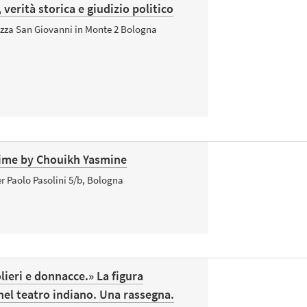
, verità storica e giudizio politico
azza San Giovanni in Monte 2 Bologna
 time by Chouikh Yasmine
r Paolo Pasolini 5/b, Bologna
lieri e donnacce.» La figura
 nel teatro indiano. Una rassegna.