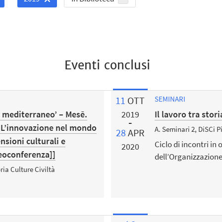
Eventi conclusi
11
OTT
SEMINARI
e mediterraneo’ – Mesē.
Il lavoro tra stor
2019
. L’innovazione nel mondo
A. Seminari 2, DiSCi 
28
APR
nsioni culturali e
Ciclo di incontri in
2020
deoconferenza]]
dell’Organizzazione
ria Culture Civiltà