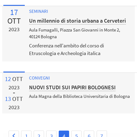
17
SEMINARI
OTT
Un millennio di storia urbana a Cerveteri
2023
Aula Fumagalli, Piazza San Giovanni in Monte 2,
40124 Bologna
Conferenza nell'ambito del corso di
Etruscologia e Archeologia italica
12
OTT
CONVEGNI
NUOVI STUDI SUI PAPIRI BOLOGNESI
2023
Aula Magna della Biblioteca Universitaria di Bologna
13
OTT
2023
1
2
3
4
5
6
7
...