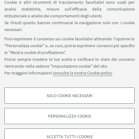
Cookie e altri strumenti di tracciamento facoltativi sono usati per
analisi statistiche, misure sull'efficacia della comunicazione
SEGUI IL DIPARTIMENTO SU:
istituzionale e analisi dei comportamenti degli utenti.
Se chiudi questo banner continuerai la navigazione solo con i cookie
necessari.
SEGUI UNIBO SU:
Puoi esprimere il consenso sui cookie facoltativi attivando l'opzione in
"Personalizza cookie" e, se vuoi, potrai esprimere consensi più specifici
in "Mostra cookie di profilazione".
Potrai sempre rivedere le tue scelte e verificare lo stato dei consensi
rientrando nella sezione "Impostazione cookie" del sito.
APP:
Per maggiori informazioni
consulta la nostra Cookie policy
.
SOLO COOKIE NECESSARI
COOKIE DI PROFILAZIONE - FACOLTATIVI
©Copyright 2026 - ALMA MATER STUDIORUM - Università di
Si tratta di cookie utilizzati per analizzare le caratteristiche della navigazione
Bologna - Via Zamboni, 33 - 40126 Bologna - PI: 01131710376 - CF:
PERSONALIZZA COOKIE
degli utenti, creare profili in base al loro comportamento sul sito, per analisi
80007010376
di marketing.
Privacy
Note legali
Informazioni sul sito e accessibilità
Mostra cookie di profilazione
Impostazioni Cookie
ACCETTA TUTTI I COOKIE