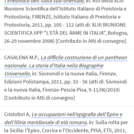
l’Eneolitico dell’Italia sud-orientale
, in: Atti della XLIII
Riunione Scientifica dell'Istituto Italiano di Preistoria e
Protostoria, FIRENZE, Istituto Italiano di Preistoria e
Protostoria, 2011, pp. 105 - 112 (atti di: XLIII RIUNIONE
SCIENTIFICA IIPP "L’ETÀ DEL RAME IN ITALIA", Bologna,
26-29 novembre 2008) [Contributo in Atti di convegno]
CASALENA M.P.,
La difficile costruzione di un pantheon
nazionale. La storia d’Italia nella Biographie
Universelle
, in: Sismondi e la nuova Italia, Firenze,
Edizioni Polistampa, 2011, pp. 33 - 56 (atti di: Sismondi
e la nuova Italia, Firenze-Pescia-Pisa, 9-11/06/2010)
[Contributo in Atti di convegno]
Cristofori A,
Le occupazioni nell’epigrafia dell’Epiro e
dell’Illiria meridionale di età romana
, in: Sulla rotta per
la Sicilia: l'Epiro, Corcira e l'Occidente, PISA, ETS, 2011,