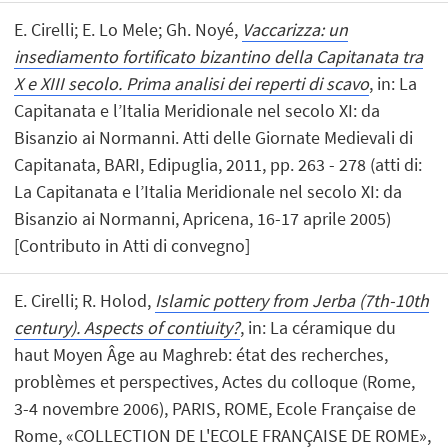
E. Cirelli; E. Lo Mele; Gh. Noyé,
Vaccarizza: un
insediamento fortificato bizantino della Capitanata tra
X e XIII secolo. Prima analisi dei reperti di scavo
, in: La
Capitanata e l’Italia Meridionale nel secolo XI: da
Bisanzio ai Normanni. Atti delle Giornate Medievali di
Capitanata, BARI, Edipuglia, 2011, pp. 263 - 278 (atti di:
La Capitanata e l’Italia Meridionale nel secolo XI: da
Bisanzio ai Normanni, Apricena, 16-17 aprile 2005)
[Contributo in Atti di convegno]
E. Cirelli; R. Holod,
Islamic pottery from Jerba (7th-10th
century). Aspects of contiuity?
, in: La céramique du
haut Moyen Âge au Maghreb: état des recherches,
problèmes et perspectives, Actes du colloque (Rome,
3-4 novembre 2006), PARIS, ROME, Ecole Française de
Rome, «COLLECTION DE L'ECOLE FRANÇAISE DE ROME»,