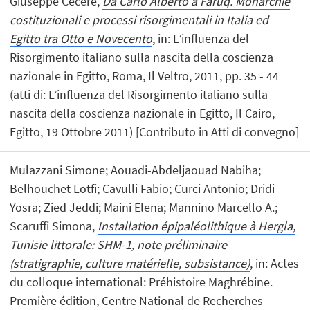
Giuseppe Cecere,
Da Carlo Alberto a Fârûq. Monarchie
costituzionali e processi risorgimentali in Italia ed
Egitto tra Otto e Novecento
, in: L’influenza del
Risorgimento italiano sulla nascita della coscienza
nazionale in Egitto, Roma, Il Veltro, 2011, pp. 35 - 44
(atti di: L’influenza del Risorgimento italiano sulla
nascita della coscienza nazionale in Egitto, Il Cairo,
Egitto, 19 Ottobre 2011) [Contributo in Atti di convegno]
Mulazzani Simone; Aouadi-Abdeljaouad Nabiha;
Belhouchet Lotfi; Cavulli Fabio; Curci Antonio; Dridi
Yosra; Zied Jeddi; Maini Elena; Mannino Marcello A.;
Scaruffi Simona,
Installation épipaléolithique à Hergla,
Tunisie littorale: SHM-1, note préliminaire
(stratigraphie, culture matérielle, subsistance)
, in: Actes
du colloque international: Préhistoire Maghrébine.
Première édition, Centre National de Recherches