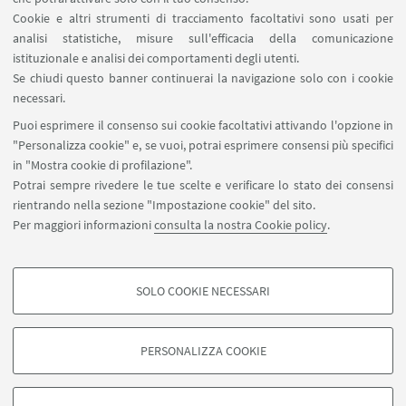
Cookie e altri strumenti di tracciamento facoltativi sono usati per
analisi statistiche, misure sull'efficacia della comunicazione
SEGUI IL DIPARTIMENTO SU:
istituzionale e analisi dei comportamenti degli utenti.
Se chiudi questo banner continuerai la navigazione solo con i cookie
necessari.
SEGUI UNIBO SU:
Puoi esprimere il consenso sui cookie facoltativi attivando l'opzione in
"Personalizza cookie" e, se vuoi, potrai esprimere consensi più specifici
in "Mostra cookie di profilazione".
Potrai sempre rivedere le tue scelte e verificare lo stato dei consensi
rientrando nella sezione "Impostazione cookie" del sito.
APP:
Per maggiori informazioni
consulta la nostra Cookie policy
.
SOLO COOKIE NECESSARI
COOKIE DI PROFILAZIONE - FACOLTATIVI
©Copyright 2026 - ALMA MATER STUDIORUM - Università di
Si tratta di cookie utilizzati per analizzare le caratteristiche della navigazione
Bologna - Via Zamboni, 33 - 40126 Bologna - PI: 01131710376 - CF:
PERSONALIZZA COOKIE
degli utenti, creare profili in base al loro comportamento sul sito, per analisi
80007010376
di marketing.
Privacy
Note legali
Informazioni sul sito e accessibilità
Mostra cookie di profilazione