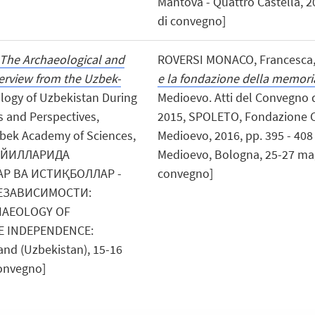
Mantova - Quattro Castella, 20
di convegno]
The Archaeological and
ROVERSI MONACO, Francesca
erview from the Uzbek-
e la fondazione della memori
ology of Uzbekistan During
Medioevo. Atti del Convegno 
s and Perspectives,
2015, SPOLETO, Fondazione Cen
zbek Academy of Sciences,
Medioevo, 2016, pp. 395 - 408 (
ИК ЙИЛЛАРИДА
Medioevo, Bologna, 25-27 magg
Р ВА ИСТИҚБОЛЛАР -
convegno]
НЕЗАВИСИМОСТИ:
HAEOLOGY OF
E INDEPENDENCE:
d (Uzbekistan), 15-16
convegno]