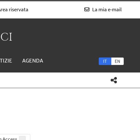
rea riservata
La mia e-mail
SCI
TIZIE
AGENDA
IT
EN
 Access