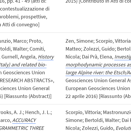
 pp. 41 - 49 (atti di:
2015) [Contributo in Atti di c
contestualizzazione di
problemi, prospettive,
n Atti di convegno]
unzio, Marco; Proto,
Zen, Simone; Scorpio, Vittori
oldi, Walter; Comiti,
Matteo; Zolezzi, Guido; Bertol
; Gurnell, Angela,
History
Nicola; Dai Prà, Elena,
Investi
Italy) and related bio-
morphodynamic processes ass
an Geosciences Union
large Alpine river: the Etsch/A
L RESEARCH ABSTRACTS»,
Geosciences Union General Asse
osciences Union General
European Geosciences Union 
) [Riassunto (Abstract)]
22 aprile 2016) [Riassunto (Ab
rooks, A. J.; Hench, J. L.;
Scorpio, Vittoria; Mastronunzi
Marco,
ACCURACY
Simone; Bertoldi, Walter; Dai 
GRAMMETRIC THREE
Nicola; Zolezzi, Guido,
Evolut