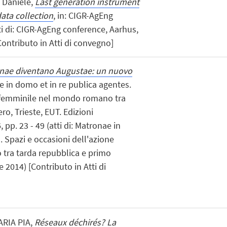
, Daniele,
Last generation instrument
data collection
, in: CIGR-AgEng
tti di: CIGR-AgEng conference, Aarhus,
ontributo in Atti di convegno]
nae diventano Augustae: un nuovo
ae in domo et in re publica agentes.
e femminile nel mondo romano tra
o, Trieste, EUT. Edizioni
, pp. 23 - 49 (atti di: Matronae in
. Spazi e occasioni dell'azione
tra tarda repubblica e primo
 2014) [Contributo in Atti di
ARIA PIA,
Réseaux déchirés? La