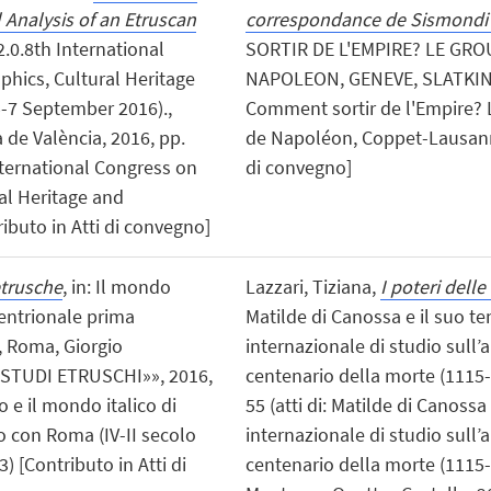
 Analysis of an Etruscan
correspondance de Sismondi 
2.0.8th International
SORTIR DE L'EMPIRE? LE GRO
hics, Cultural Heritage
NAPOLEON, GENEVE, SLATKINE, 2
5-7 September 2016).,
Comment sortir de l'Empire? 
a de València, 2016, pp.
de Napoléon, Coppet-Lausanne
International Congress on
di convegno]
al Heritage and
ibuto in Atti di convegno]
etrusche
, in: Il mondo
Lazzari, Tiziana,
I poteri dell
tentrionale prima
Matilde di Canossa e il suo t
), Roma, Giorgio
internazionale di studio sull’
 «STUDI ETRUSCHI»», 2016,
centenario della morte (1115-
o e il mondo italico di
55 (atti di: Matilde di Canoss
o con Roma (IV-II secolo
internazionale di studio sull’
) [Contributo in Atti di
centenario della morte (1115-