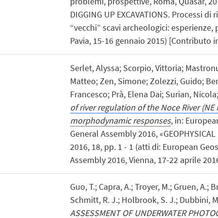
problemi, prospettive, Roma, Quasar, 2016,
DIGGING UP EXCAVATIONS. Processi di ri
“vecchi” scavi archeologici: esperienze, 
Pavia, 15-16 gennaio 2015) [Contributo i
Serlet, Alyssa; Scorpio, Vittoria; Mastron
Matteo; Zen, Simone; Zolezzi, Guido; Bert
Francesco; Prà, Elena Dai; Surian, Nicola
of river regulation of the Noce River (NE 
morphodynamic responses
, in: Europe
General Assembly 2016, «GEOPHYSICA
2016, 18, pp. 1 - 1 (atti di: European Ge
Assembly 2016, Vienna, 17-22 aprile 2016
Guo, T.; Capra, A.; Troyer, M.; Gruen, A.; B
Schmitt, R. J.; Holbrook, S. J.; Dubbini, 
ASSESSMENT OF UNDERWATER PHOTO