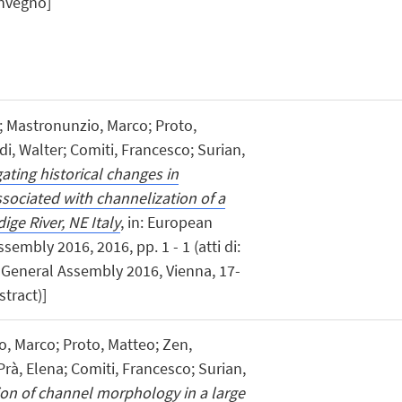
onvegno]
a; Mastronunzio, Marco; Proto,
di, Walter; Comiti, Francesco; Surian,
gating historical changes in
ociated with channelization of a
dige River, NE Italy
, in: European
mbly 2016, 2016, pp. 1 - 1 (atti di:
General Assembly 2016, Vienna, 17-
stract)]
o, Marco; Proto, Matteo; Zen,
Prà, Elena; Comiti, Francesco; Surian,
ion of channel morphology in a large