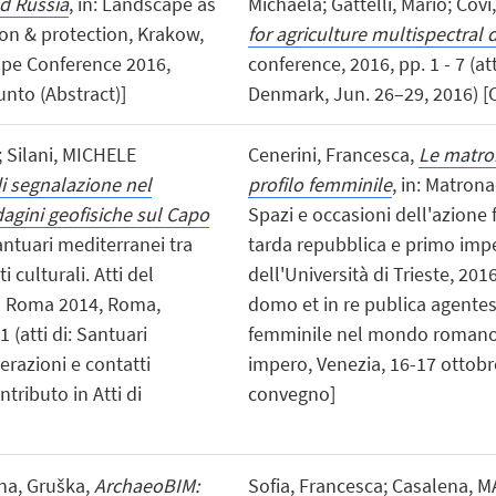
d Russia
, in: Landscape as
Michaela; Gattelli, Mario; Covi
ion & protection, Krakow,
for agriculture multispectral 
cape Conference 2016,
conference, 2016, pp. 1 - 7 (a
unto (Abstract)]
Denmark, Jun. 26–29, 2016) [C
; Silani, MICHELE
Cenerini, Francesca,
Le matro
di segnalazione nel
profilo femminile
, in: Matron
agini geofisiche sul Capo
Spazi e occasioni dell'azion
Santuari mediterranei tra
tarda repubblica e primo imper
 culturali. Atti del
dell'Università di Trieste, 2016
 - Roma 2014, Roma,
domo et in re publica agentes
1 (atti di: Santuari
femminile nel mondo romano 
erazioni e contatti
impero, Venezia, 16-17 ottobre
ntributo in Atti di
convegno]
na, Gruška,
ArchaeoBIM:
Sofia, Francesca; Casalena, M