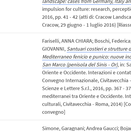
landscape: cases from Germany, Italy an
impulsion for culture: research, percept
2016, pp. 41 - 42 (atti di: Cracow Lands
Cracow, 29 giugno - 1 luglio 2016) [Riass
Fariselli, ANNA CHIARA; Boschi, Federica
GIOVANNI,
Santuari costieri e strutture 
Mediterraneo fenicio e punico: nuove ind
San Marco (penisola del Sinis - Or)
, in: 
Oriente e Occidente. Interazioni e contatti
Convegno Internazionale, Civitavecchia
Scienze e Lettere S.r.l., 2016, pp. 367 - 37
mediterranei tra Oriente e Occidente. Int
culturali, Civitavecchia - Roma, 2014) [Co
convegno]
Simone, Garagnani; Andrea Gaucci; Boja