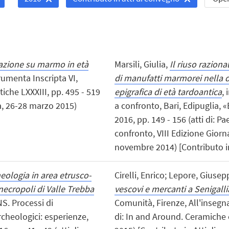
orazione su marmo in età
Marsili, Giulia,
Il riuso raziona
trumenta Inscripta VI,
di manufatti marmorei nella
tiche LXXXIII, pp. 495 - 519
epigrafica di età tardoantica
,
ia, 26-28 marzo 2015)
a confronto, Bari, Edipugli
2016, pp. 149 - 156 (atti di: P
confronto, VIII Edizione Giorn
novembre 2014) [Contributo in
eologia in area etrusco-
Cirelli, Enrico; Lepore, Giusep
 necropoli di Valle Trebba
vescovi e mercanti a Senigalli
S. Processi di
Comunità, Firenze, All'insegna 
rcheologici: esperienze,
di: In and Around. Ceramiche 