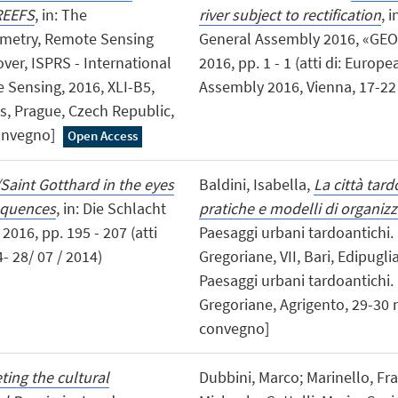
REEFS
, in: The
river subject to rectification
, 
mmetry, Remote Sensing
General Assembly 2016, «G
ver, ISPRS - International
2016, pp. 1 - 1 (atti di: Euro
Sensing, 2016, XLI-B5,
Assembly 2016, Vienna, 17-22 
ss, Prague, Czech Republic,
convegno]
Open Access
Saint Gotthard in the eyes
Baldini, Isabella,
La città tar
sequences
, in: Die Schlacht
pratiche e modelli di organizz
2016, pp. 195 - 207 (atti
Paesaggi urbani tardoantichi. 
- 28/ 07 / 2014)
Gregoriane, VII, Bari, Edipuglia,
Paesaggi urbani tardoantichi. 
Gregoriane, Agrigento, 29-30 
convegno]
ting the cultural
Dubbini, Marco; Marinello, Fr