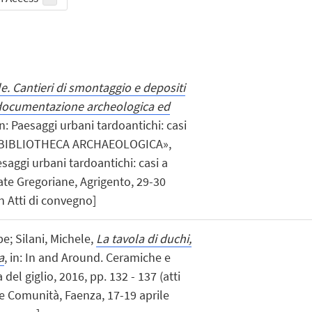
le. Cantieri di smontaggio e depositi
 documentazione archeologica ed
 in: Paesaggi urbani tardoantichi: casi
a, «BIBLIOTHECA ARCHAEOLOGICA»,
aesaggi urbani tardoantichi: casi a
ate Gregoriane, Agrigento, 29-30
 Atti di convegno]
pe; Silani, Michele,
La tavola di duchi,
a
, in: In and Around. Ceramiche e
del giglio, 2016, pp. 132 - 137 (atti
e Comunità, Faenza, 17-19 aprile