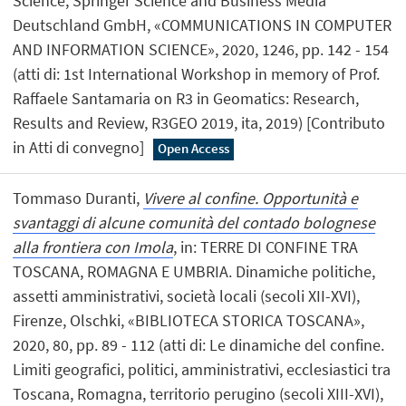
Science, Springer Science and Business Media
Deutschland GmbH, «COMMUNICATIONS IN COMPUTER
AND INFORMATION SCIENCE», 2020, 1246, pp. 142 - 154
(atti di: 1st International Workshop in memory of Prof.
Raffaele Santamaria on R3 in Geomatics: Research,
Results and Review, R3GEO 2019, ita, 2019) [Contributo
in Atti di convegno]
Open Access
Tommaso Duranti,
Vivere al confine. Opportunità e
svantaggi di alcune comunità del contado bolognese
alla frontiera con Imola
, in: TERRE DI CONFINE TRA
TOSCANA, ROMAGNA E UMBRIA. Dinamiche politiche,
assetti amministrativi, società locali (secoli XII-XVI),
Firenze, Olschki, «BIBLIOTECA STORICA TOSCANA»,
2020, 80, pp. 89 - 112 (atti di: Le dinamiche del confine.
Limiti geografici, politici, amministrativi, ecclesiastici tra
Toscana, Romagna, territorio perugino (secoli XIII-XVI),