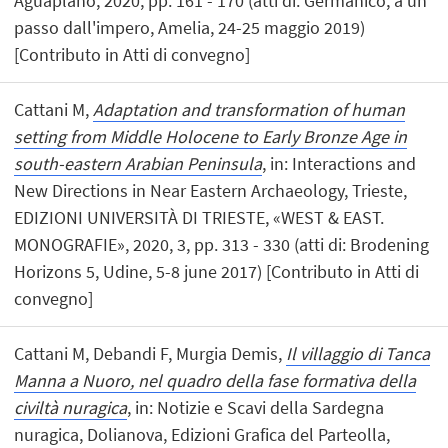
Aguaplano, 2020, pp. 161 - 170 (atti di: Germanico, a un
passo dall'impero, Amelia, 24-25 maggio 2019)
[Contributo in Atti di convegno]
Cattani M,
Adaptation and transformation of human
setting from Middle Holocene to Early Bronze Age in
south-eastern Arabian Peninsula
, in: Interactions and
New Directions in Near Eastern Archaeology, Trieste,
EDIZIONI UNIVERSITÀ DI TRIESTE, «WEST & EAST.
MONOGRAFIE», 2020, 3, pp. 313 - 330 (atti di: Brodening
Horizons 5, Udine, 5-8 june 2017) [Contributo in Atti di
convegno]
Cattani M, Debandi F, Murgia Demis,
Il villaggio di Tanca
Manna a Nuoro, nel quadro della fase formativa della
civiltà nuragica
, in: Notizie e Scavi della Sardegna
nuragica, Dolianova, Edizioni Grafica del Parteolla,