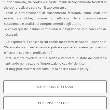
Contatti
funzionamento, sia cookie e altri strumenti di tracciamento facoltativi
Carta dei servizi
che potrai attivare solo con il tuo consenso.
Cookie e altri strumenti di tracciamento facoltativi sono usati per
analisi statistiche, misure sull'efficacia della comunicazione
SEGUI IL DIPARTIMENTO SU:
istituzionale e analisi dei comportamenti degli utenti.
Se chiudi questo banner continuerai la navigazione solo con i cookie
necessari.
SEGUI UNIBO SU:
Puoi esprimere il consenso sui cookie facoltativi attivando l'opzione in
"Personalizza cookie" e, se vuoi, potrai esprimere consensi più specifici
in "Mostra cookie di profilazione".
Potrai sempre rivedere le tue scelte e verificare lo stato dei consensi
rientrando nella sezione "Impostazione cookie" del sito.
APP:
Per maggiori informazioni
consulta la nostra Cookie policy
.
SOLO COOKIE NECESSARI
COOKIE DI PROFILAZIONE - FACOLTATIVI
©Copyright 2026 - ALMA MATER STUDIORUM - Università di
Si tratta di cookie utilizzati per analizzare le caratteristiche della navigazione
Bologna - Via Zamboni, 33 - 40126 Bologna - PI: 01131710376 - CF:
PERSONALIZZA COOKIE
degli utenti, creare profili in base al loro comportamento sul sito, per analisi
80007010376
di marketing.