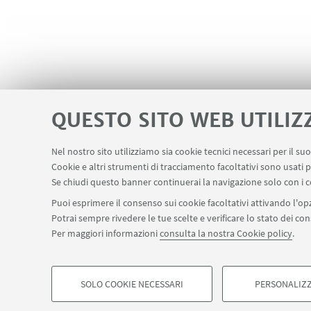
QUESTO SITO WEB UTILIZ
Nel nostro sito utilizziamo sia cookie tecnici necessari per il s
Cookie e altri strumenti di tracciamento facoltativi sono usati p
Area riservata
Contatti
Carta dei s
LINK UTILI
Se chiudi questo banner continuerai la navigazione solo con i c
Puoi esprimere il consenso sui cookie facoltativi attivando l'opz
Potrai sempre rivedere le tue scelte e verificare lo stato dei c
SEGUI IL DIPARTIMENTO SU:
Per maggiori informazioni
consulta la nostra Cookie policy
.
©Copyright 2026 - ALMA MATER STUDIORUM - Università di Bologn
Privacy
Note legali
Informazioni sul sito e accessibilità
Imp
SOLO COOKIE NECESSARI
PERSONALIZZ
COOKIE DI PROFILAZIONE - FACOLTATIVI