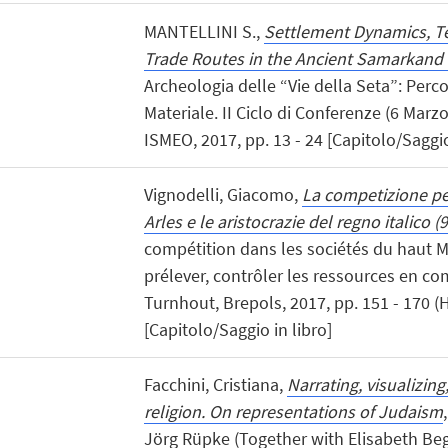
MANTELLINI S.,
Settlement Dynamics, Ter
Trade Routes in the Ancient Samarkand 
Archeologia delle “Vie della Seta”: Perco
Materiale. II Ciclo di Conferenze (6 Mar
ISMEO, 2017, pp. 13 - 24 [Capitolo/Saggio
Vignodelli, Giacomo,
La competizione per 
Arles e le aristocrazie del regno italico (
compétition dans les sociétés du haut Mo
prélever, contrôler les ressources en co
Turnhout, Brepols, 2017, pp. 151 - 170
[Capitolo/Saggio in libro]
Facchini, Cristiana,
Narrating, visualizing
religion. On representations of Judaism
Jörg Rüpke (Together with Elisabeth B