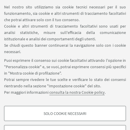
Area riservata
Nel nostro sito utilizziamo sia cookie tecnici necessari per il suo
Contatti
funzionamento, sia cookie e altri strumenti di tracciamento facoltativi
Carta dei servizi
che potrai attivare solo con il tuo consenso.
Cookie e altri strumenti di tracciamento facoltativi sono usati per
analisi statistiche, misure sull'efficacia della comunicazione
SEGUI IL DIPARTIMENTO SU:
istituzionale e analisi dei comportamenti degli utenti.
Se chiudi questo banner continuerai la navigazione solo con i cookie
necessari.
SEGUI UNIBO SU:
Puoi esprimere il consenso sui cookie facoltativi attivando l'opzione in
"Personalizza cookie" e, se vuoi, potrai esprimere consensi più specifici
in "Mostra cookie di profilazione".
Potrai sempre rivedere le tue scelte e verificare lo stato dei consensi
rientrando nella sezione "Impostazione cookie" del sito.
APP:
Per maggiori informazioni
consulta la nostra Cookie policy
.
SOLO COOKIE NECESSARI
COOKIE DI PROFILAZIONE - FACOLTATIVI
©Copyright 2026 - ALMA MATER STUDIORUM - Università di
Si tratta di cookie utilizzati per analizzare le caratteristiche della navigazione