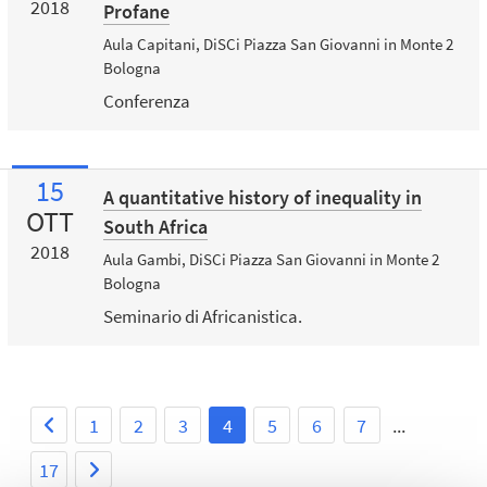
2018
Profane
Aula Capitani, DiSCi Piazza San Giovanni in Monte 2
Bologna
Conferenza
15
A quantitative history of inequality in
OTT
South Africa
2018
Aula Gambi, DiSCi Piazza San Giovanni in Monte 2
Bologna
Seminario di Africanistica.
1
2
3
4
5
6
7
...
17