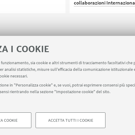
collaborazioni Internaziona
re del Dipartimento di
ine storiche dal 2003 al 2009, è
La missione del Rettore Giov
autore della fusione che ha
Molari, accompagnato dal pr
 all'attuale Dipartimento di
Simone Mantellini, Direttore 
Culture Civiltà - DISCI
Missione Archeologica
ZA I COOKIE
ma Mater
UNIBO/ISMEO in Uzbekistan, 
prof. Andrea Zinzani, entramb
uo funzionamento, sia cookie e altri strumenti di tracciamento facoltativi che 
Dipartimento di Storia Cultu
ervizi
er analisi statistiche, misure sull'efficacia della comunicazione istituzionale
Civiltà (DISCI) dell’Università 
ookie necessari.
Bologna, ha rafforzato le
ione in "Personalizza cookie" e, se vuoi, potrai esprimere consensi più specif
collaborazioni accademiche 
onsensi rientrando nella sezione "Impostazione cookie" del sito.
SEGUI UNIBO SU:
istituzioni locali, concentran
sugli scavi archeologici del si
Kafir Kala, dove l’Università d
a - Via Zamboni, 33 - 40126 Bologna - PI: 01131710376 - CF: 800070103
Bologna è impegnata dal 200
ostazioni Cookie
A COOKIE
ACCETTA TUTTI I COOKIE
COOKIE TECNICI - NECESSAR