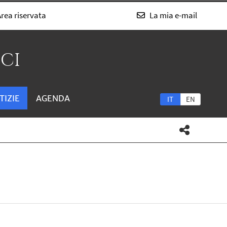
rea riservata
La mia e-mail
SCI
TIZIE
AGENDA
IT
EN