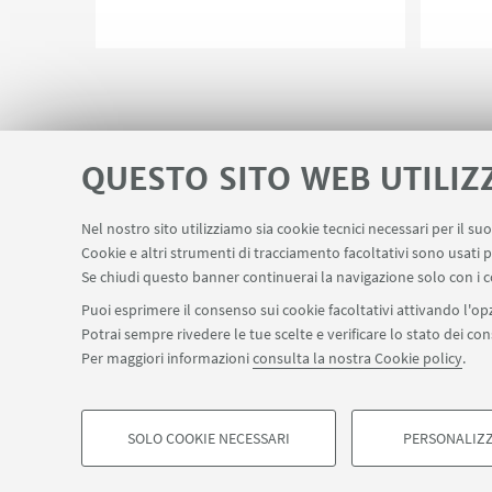
Chiusura del Dipartimento in
occasione della festività del Santo
Diretto
patrono di Bologna.
Discipl
stato f
portato
Storia 
QUESTO SITO WEB UTILIZ
dell'Al
Nel nostro sito utilizziamo sia cookie tecnici necessari per il s
Area riservata
Contatti
Carta dei s
Cookie e altri strumenti di tracciamento facoltativi sono usati p
LINK UTILI
Se chiudi questo banner continuerai la navigazione solo con i c
Puoi esprimere il consenso sui cookie facoltativi attivando l'opz
Potrai sempre rivedere le tue scelte e verificare lo stato dei c
SEGUI IL DIPARTIMENTO SU:
Per maggiori informazioni
consulta la nostra Cookie policy
.
©Copyright 2026 - ALMA MATER STUDIORUM - Università di Bologn
Privacy
Note legali
Informazioni sul sito e accessibilità
Imp
SOLO COOKIE NECESSARI
PERSONALIZZ
COOKIE DI PROFILAZIONE - FACOLTATIVI