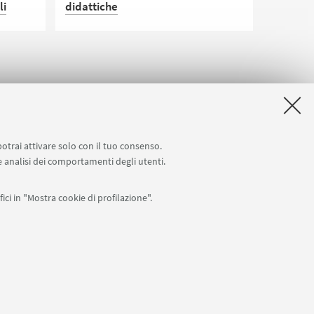
li
didattiche
anni
Avviso didattico.
of.
della
e dal
i del
potrai attivare solo con il tuo consenso.
re
 e analisi dei comportamenti degli utenti.
di
ici in "Mostra cookie di profilazione".
con le
APP:
dosi
to di
i
76
1
I